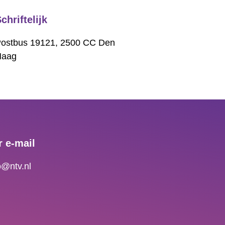
chriftelijk
ostbus 19121, 2500 CC Den
Haag
r e-mail
ontact
o@ntv.nl